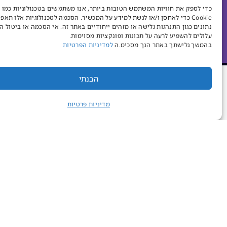
שלנו.
כדי לספק את חוויות המשתמש הטובות ביותר, אנו משתמשים בטכנולוגיות כמו 
Cookie כדי לאחסן ו/או לגשת למידע על המכשיר. הסכמה לטכנולוגיות אלו תאפ
נתונים כגון התנהגות גלישה או מזהים ייחודיים באתר זה. אי הסכמה או ביטול 
עלולים להשפיע לרעה על תכונות ופונקציות מסוימות.
בהמשך גלישתך באתר הנך מסכימ.ה
למדיניות הפרטיות
הבנתי
צרו קשר
מדיניות פרטיות
השריון 1, נס ציונה
ת.ד 555 מיקוד 7406501
30-4020