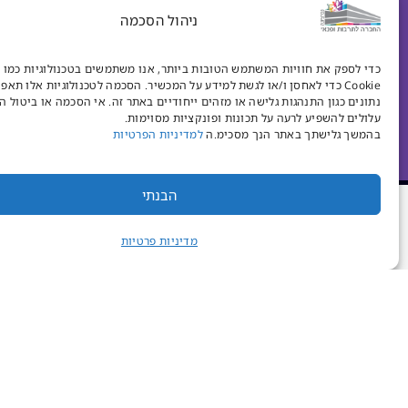
ניהול הסכמה
הרשמו לניוזלטר שלנו וקבלו מי
כדי לספק את חוויות המשתמש הטובות ביותר, אנו משתמשים בטכנולוגיות כמו 
שלנו.
Cookie כדי לאחסן ו/או לגשת למידע על המכשיר. הסכמה לטכנולוגיות אלו תאפ
נתונים כגון התנהגות גלישה או מזהים ייחודיים באתר זה. אי הסכמה או ביטול 
עלולים להשפיע לרעה על תכונות ופונקציות מסוימות.
בהמשך גלישתך באתר הנך מסכימ.ה
למדיניות הפרטיות
הבנתי
מדיניות פרטיות
צרו קשר
השריון 1, נס ציונה
ת.ד 555 מיקוד 7406501
30-4020