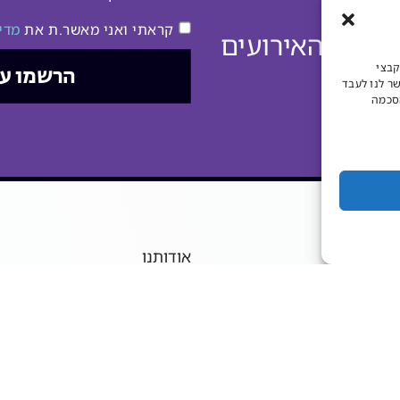
קראתי ואני מאשר.ת את
מדי
דע על האירועים
קבצי
הרשמו ע
שר לנו לעבד
הסכמה
אודותנו
מכרזים ודרושים
השכרת אולמות וחדרים
08-9
חוברת דיגיטלית