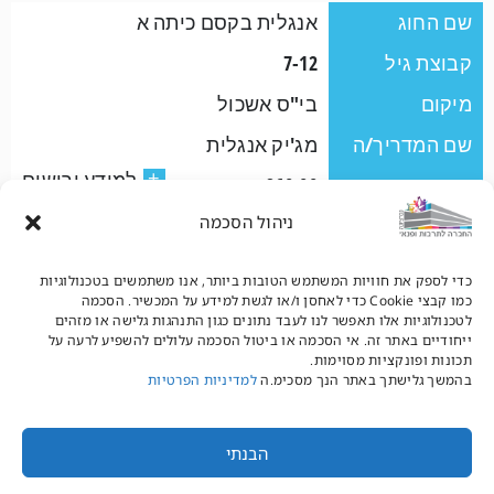
שם החוג
אנגלית בקסם כיתה א
קבוצת גיל
7-12
מיקום
בי"ס אשכול
שם המדריך/ה
מג'יק אנגלית
למידע ורישום
+
מחיר
₪260.00
ניהול הסכמה
שם החוג
אנגלית בקסם כיתה א
כדי לספק את חוויות המשתמש הטובות ביותר, אנו משתמשים בטכנולוגיות
קבוצת גיל
7-12
כמו קבצי Cookie כדי לאחסן ו/או לגשת למידע על המכשיר. הסכמה
לטכנולוגיות אלו תאפשר לנו לעבד נתונים כגון התנהגות גלישה או מזהים
מיקום
בי"ס סביונים
ייחודיים באתר זה. אי הסכמה או ביטול הסכמה עלולים להשפיע לרעה על
תכונות ופונקציות מסוימות.
שם המדריך/ה
מג'יק אנגלית
בהמשך גלישתך באתר הנך מסכימ.ה
למדיניות הפרטיות
למידע ורישום
+
מחיר
₪260.00
הבנתי
1
2
3
4
5