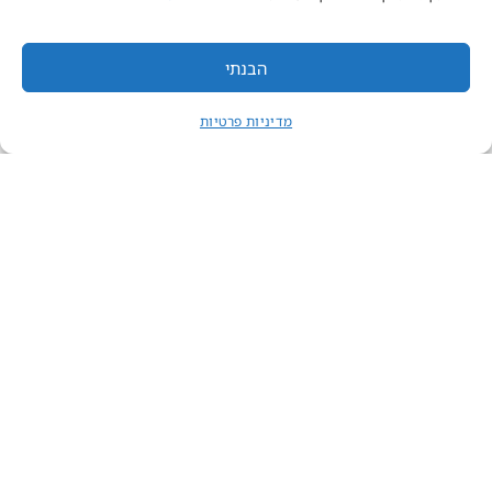
הבנתי
מדיניות פרטיות
צרו קשר
השריון 1, נס ציונה
אודותנו
מכרזים ודרושים
ת.ד 555 מיקוד 7406501
השכרת אולמות וחדרים
08-930-4020
חוברת דיגיטלית
הודעות חשובות: