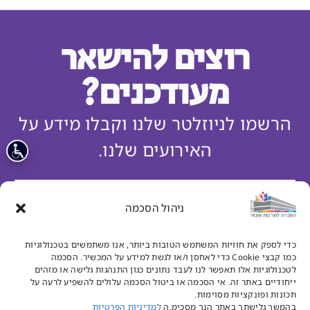
רוצים להישאר
מעודכנים?
הרשמו לניוזלטר שלנו וקבלו מידע על
האירועים שלנו.
ניהול הסכמה
מאשר/ת קבלת דיוור מהחברה לתרבות ופנאי נס ציונה
כדי לספק את חוויות המשתמש הטובות ביותר, אנו משתמשים בטכנולוגיות
כמו קבצי Cookie כדי לאחסן ו/או לגשת למידע על המכשיר. הסכמה
קראתי ואני מאשר.ת את
מדיניות פרטיות
לטכנולוגיות אלו תאפשר לנו לעבד נתונים כגון התנהגות גלישה או מזהים
ייחודיים באתר זה. אי הסכמה או ביטול הסכמה עלולים להשפיע לרעה על
הרשמו עכשיו
תכונות ופונקציות מסוימות.
בהמשך גלישתך באתר הנך מסכימ.ה
למדיניות הפרטיות