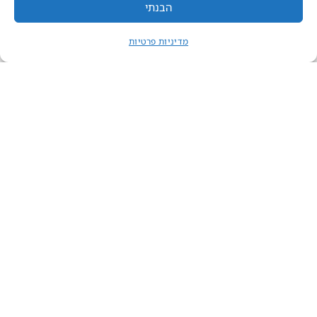
הבנתי
מדיניות פרטיות
צרו קשר
השריון 1, נס ציונה
אודותנו
מכרזים ודרושים
ת.ד 555 מיקוד 7406501
השכרת אולמות וחדרים
08-930-4020
חוברת דיגיטלית
הודעות חשובות:
כל הזכויות שמורות לחברה לתרבות ופנאי נס ציונה 2026
תקנון
הצהרת נגישות
מדיניות פרטיות