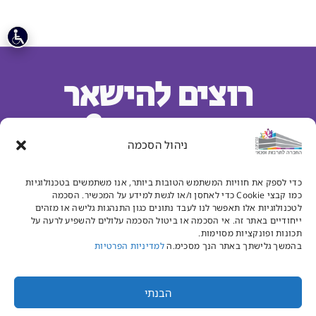
רוצים להישאר
מעודכנים?
ניהול הסכמה
הרשמו לניוזלטר שלנו וקבלו מידע על
האירועים שלנו.
כדי לספק את חוויות המשתמש הטובות ביותר, אנו משתמשים בטכנולוגיות
כמו קבצי Cookie כדי לאחסן ו/או לגשת למידע על המכשיר. הסכמה
לטכנולוגיות אלו תאפשר לנו לעבד נתונים כגון התנהגות גלישה או מזהים
ייחודיים באתר זה. אי הסכמה או ביטול הסכמה עלולים להשפיע לרעה על
תכונות ופונקציות מסוימות.
בהמשך גלישתך באתר הנך מסכימ.ה
למדיניות הפרטיות
מאשר/ת קבלת דיוור מהחברה לתרבות ופנאי נס ציונה
הבנתי
קראתי ואני מאשר.ת את
מדיניות פרטיות