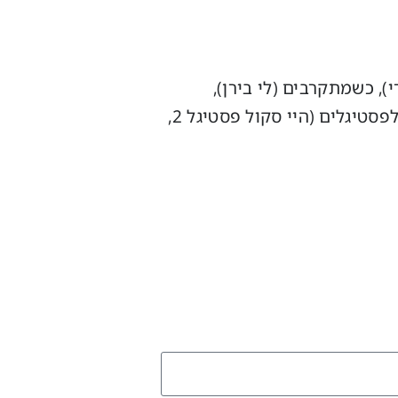
י), כשמתקרבים (לי בירן),
הקוסם מארץ עוץ (תיאטרון השעה), בית הספר לרוק (תיאטרון תל אביב) עיבודים ולחנים לפסטיגלים (היי סקול פסטיגל 2,