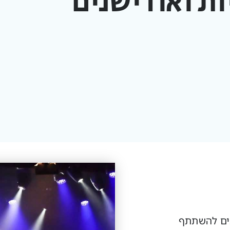
ות ואודישנים
נים להשתתף