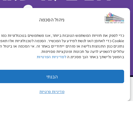
מעודכנים?
ניהול הסכמה
הרשמו לניוזלטר שלנו וקבלו מי
כדי לספק את חוויות המשתמש הטובות ביותר, אנו משתמשים בטכנולוגיות כמו 
Cookie כדי לאחסן ו/או לגשת למידע על המכשיר. הסכמה לטכנולוגיות אלו תאפ
שלנו.
נתונים כגון התנהגות גלישה או מזהים ייחודיים באתר זה. אי הסכמה או ביטול 
עלולים להשפיע לרעה על תכונות ופונקציות מסוימות.
בהמשך גלישתך באתר הנך מסכימ.ה
למדיניות הפרטיות
הבנתי
מדיניות פרטיות
צרו קשר
השריון 1, נס ציונה
ת.ד 555 מיקוד 7406501