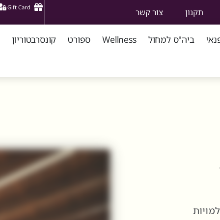
Gift Card
תקנון
צור קשר
נאי
ביה"ס למחול
Wellness
ספורט
קונסרבטוריון
מויות