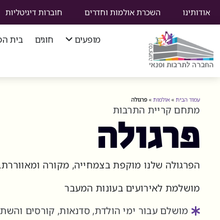
אודותינו
השכרת אולמות וחדרים
חוברות דיגיטליות
מופעים
חוגים
בית הפ
סוף
תפריט
ניווט
עמוד הבית
»
אולמות
»
פרגולה
ראשי
מתחם קריית התרבות
פרגולה
הפרגולה שלנו מוקפת בצמחייה, מקורה ומאווררת.
מושלמת לאירועים בעונות המעבר
מושלם עבור
ימי הולדת
,
סדנאות
,
קורסים והשתל